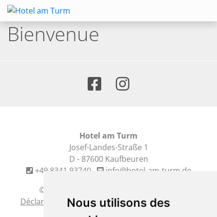
Bienvenue
Hotel am Turm
Josef-Landes-Straße 1
D - 87600 Kaufbeuren
+49 8341 93740
info@hotel-am-turm.de
© Made by
gastrodat
•
cookie settings
Nous utilisons des
Déclaration de confidentialité
•
Mentions légales